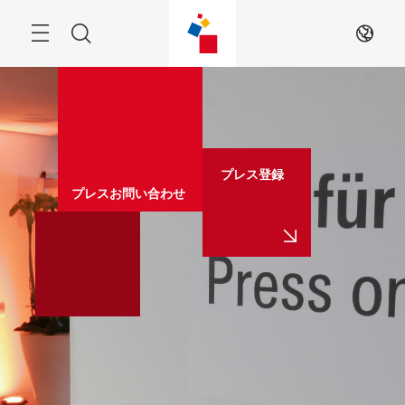
ス
キ
ッ
Menu
検
JA
プ
す
索
る
プレス登録
プレスお問い合わせ