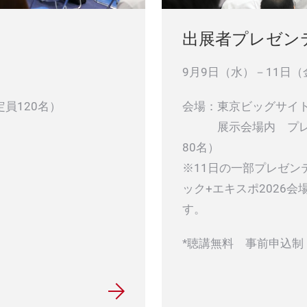
出展者プレゼン
9月9日（水）－11日（
会場：東京ビッグサイ
員120名）
展示会場内 プレゼン
80名）
※11日の一部プレゼン
ック+エキスポ2026
す。
*聴講無料 事前申込制