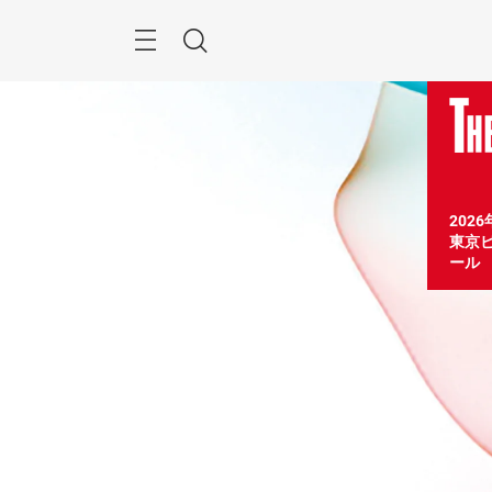
ス
キ
ッ
Menu
検
プ
す
索
る
202
東京ビ
ール