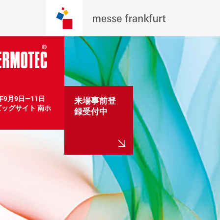
6年9月9日―11日　
来場事前登
ッグサイト 南ホ
録受付中