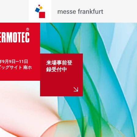
6年9月9日―11日　
来場事前登
ッグサイト 南ホ
録受付中