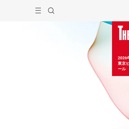
ス
キ
ッ
Menu
検
プ
す
索
る
202
東京ビ
ール